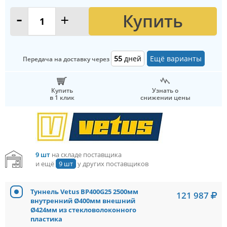
Купить
-
+
55
дней
Ещё варианты
Передача на доставку через
Купить
Узнать о
в 1 клик
снижении цены
9 шт
на складе поставщика
и ещё
9 шт
у других поставщиков
Туннель Vetus BP400G25 2500мм
121 987
внутренний Ø400мм внешний
Ø424мм из стекловолоконного
пластика