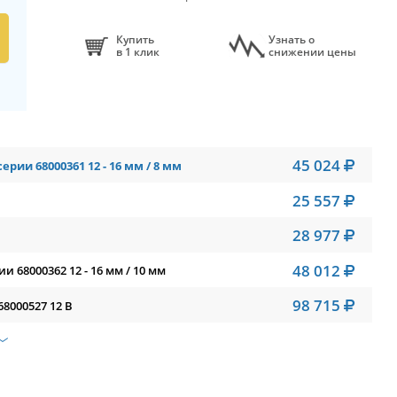
Купить
Узнать о
в 1 клик
снижении цены
45 024
ии 68000361 12 - 16 мм / 8 мм
25 557
28 977
48 012
 68000362 12 - 16 мм / 10 мм
98 715
8000527 12 В