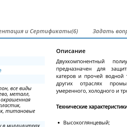
ентация и Сертификаты(6)
Задать воп
Описание
Двухкомпонентный пол
предназначен для защитн
e
катеров и прочей водной 
других отраслях промы
он, все виды
умеренного, холодного и тр
ево, металл,
 окрашенная
пластик,
Технические характеристики
к, титановые
Высокоглянцевый;
му в миллилитрах