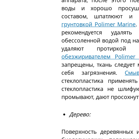
аппарата, после этого п
воды и хорошо просуши
составом, шпатлюют и
грунтовкой Polimer Marine
.
рекомендуется удалят
обессоленной водой под на
удаляют протиркой х
обезжиривателем Polimer 
запрещены, ткань следует 
себя загрязнения.
Смыв
стеклопластика применят
стеклопластика не шлифу
промывают, дают просохнут
Дерево:
Поверхность деревянных 