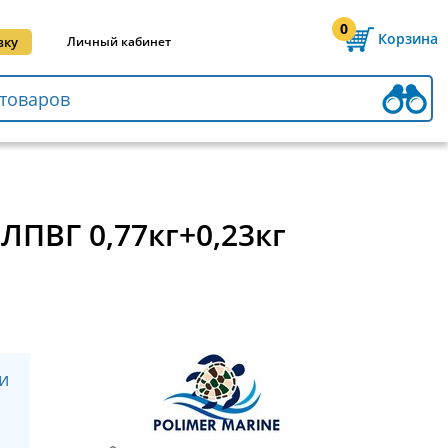
0
Корзина
вку
Личный кабинет
ЛПВГ 0,77кг+0,23кг
и