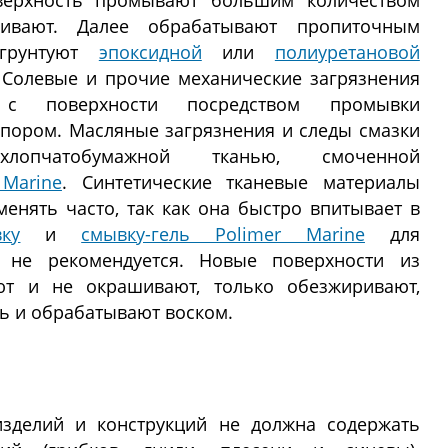
оверхность промывают большим количеством
вают. Далее обрабатывают пропиточным
 грунтуют
эпоксидной
или
полиуретановой
 Солевые и прочие механические загрязнения
ь с поверхности посредством промывки
пором. Масляные загрязнения и следы смазки
лопчатобумажной тканью, смоченной
Marine
. Синтетические тканевые материалы
менять часто, так как она быстро впитывает в
ку
и
смывку-гель Polimer Marine
для
ь не рекомендуется. Новые поверхности из
ют и не окрашивают, только обезжиривают,
ь и обрабатывают воском.
изделий и конструкций не должна содержать