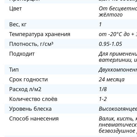
Цвет
От бесцветно
жёлтого
Вес, кг
1
Температура хранения
от -20°C до + 
Плотность, ‎г/см³
0.95-1.05
Подходит
Для применен
ватерлинии, 
Тип
Двухкомпоне
Срок годности
24 месяца
Расход л/м2
1/8
Количество слоёв
1-2
Уровень блеска
Высокоглянце
Способ нанесения
Валик, кисть, 
пневматическ
безвоздушное