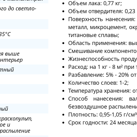
Объем лака: 0,77 кг;
го до светло-
Объем отвердителя: 0,23 
Поверхность нанесения: 
металл, микроцемент, ок
35°C
титановые сплавы;
Область применения: вы
Смешивание компонентов:
ия выше
Жизнеспособность продук
интерьер
Расход: на 1 кг - 8 м² пр
нтный
Разбавление: 5% - 20% от
Количество слоев: 1-2;
Температура хранения: от 
Способ нанесения: вал
безвоздушное распылени
вый
Плотность: 0,95-1,05 г/см³
краскопульт,
Срок годности: 24 месяца
ое и
 распыление