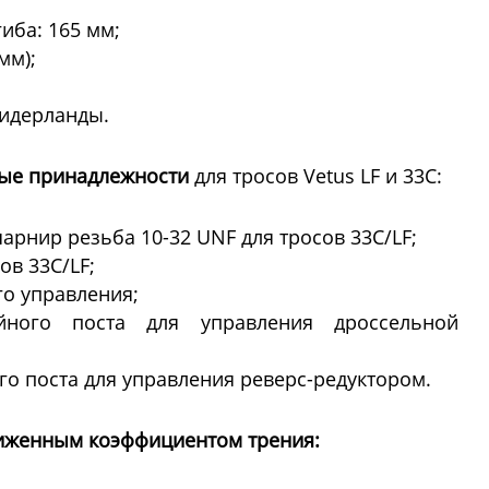
иба: 165 мм;
мм);
Нидерланды.
ные принадлежности
для тросов Vetus LF и 33C:
рнир резьба 10-32 UNF для тросов 33C/LF;
ов 33C/LF;
го управления;
ого поста для управления дроссельной
го поста для управления реверс-редуктором.
иженным коэффициентом трения: