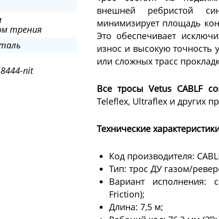
внешней ребристой син
м
минимизирует площадь конт
ом трения
Это обеспечивает исключ
Сталь
износ и высокую точность 
или сложных трасс прокладк
8444-nit
Все тросы Vetus CABLF с
Teleflex, Ultraflex и других 
Технические характеристики
Код производителя: CABL
Тип: трос ДУ газом/ревер
Вариант исполнения: 
Friction);
Длина: 7,5 м;