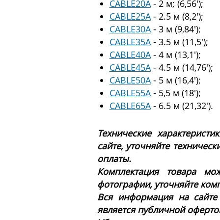
CABLE20A
- 2 м; (6,56′);
CABLE25A
- 2.5 м (8,2′);
CABLE30A
- 3 м (9,84′);
CABLE35A
- 3.5 м (11,5′);
CABLE40A
- 4 м (13,1′);
CABLE45A
- 4.5 м (14,76′);
CABLE50A
- 5 м (16,4′);
CABLE55A
- 5,5 м (18′);
CABLE65A
- 6.5 м (21,32′).
Технические характеристи
сайте, уточняйте техническ
оплаты.
Комплектация товара мож
фотографии, уточняйте ком
Вся информация на сайте
является публичной офертой 