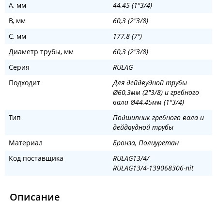
A, мм
44,45 (1"3/4)
B, мм
60,3 (2"3/8)
C, мм
177,8 (7")
Диаметр трубы, мм
60,3 (2"3/8)
Серия
RULAG
Подходит
Для дейдвудной трубы
Ø60,3мм (2"3/8) и гребного
вала Ø44,45мм (1"3/4)
Тип
Подшипник гребного вала и
дейдвудной трубы
Материал
Бронза, Полиуретан
Код поставщика
RULAG13/4/
RULAG13/4-139068306-nit
Описание