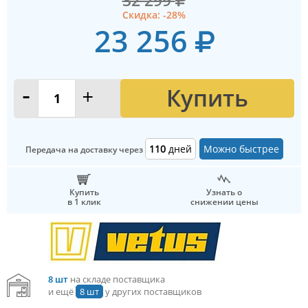
32 299
Скидка: -28%
23 256
Купить
-
+
110
дней
Можно быстрее
Передача на доставку через
Купить
Узнать о
в 1 клик
снижении цены
8 шт
на складе поставщика
и ещё
8 шт
у других поставщиков