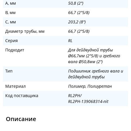
A, мм
50,8 (2")
B, мм
66,7 (2"5/8)
C, мм
203,2 (8")
Диаметр трубы, мм
66,7 (2"5/8)
Серия
RL
Подходит
Для дейдвудной трубы
Ø66,7мм (2"5/8) и гребного
вала Ø50,8мм (2")
Тип
Подшипник гребного вала и
дейдвудной трубы
Материал
Полимер, Полиуретан
Код поставщика
RL2PH/
RL2PH-139068314-nit
Описание