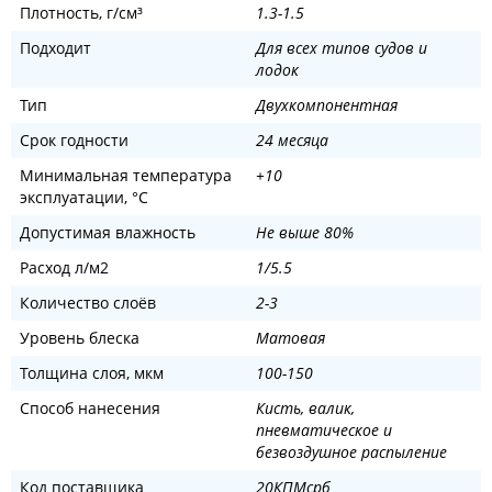
Плотность, ‎г/см³
1.3-1.5
Подходит
Для всех типов судов и
лодок
Тип
Двухкомпонентная
Срок годности
24 месяца
Минимальная температура
+10
эксплуатации, °C
Допустимая влажность
Не выше 80%
Расход л/м2
1/5.5
Количество слоёв
2-3
Уровень блеска
Матовая
Толщина слоя, мкм
100-150
Способ нанесения
Кисть, валик,
пневматическое и
безвоздушное распыление
Код поставщика
20КПМсрб